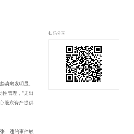
扫码分享
趋势愈发明显。
性管理，“走出
心股东资产提供
张、违约事件触