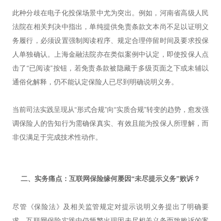
此种分歧在电子化投保场景中尤为突出。例如，河南省高级人民
法院在相关判决中指出，单纯提供免责条款文本尚不足以证明义
务履行，必须设置强制阅读程序、规定合理停留时间及要求投保
人单独确认。上海金融法院亦在类似案例中认定，即使投保人点
击了“已阅读”按钮，若免责条款被隐藏于多级页面之下或未辅以
通俗化解释，仍不能认定保险人已尽到明确说明义务。
当前司法实践呈现从“形式合规”向“实质合规”转变的趋势，愈发强
调保险人的告知行为需确保真实、有效且能为投保人所理解，而
非仅满足于完成技术性动作。
二、实务痛点：
互联网保险缘何
屡因“未尽提示义务”败诉？
尽管《保险法》及相关监管规定对提示说明义务提出了明确要
求，互联网保险实践中仍频繁出现因未尽相关义务而致败诉的案