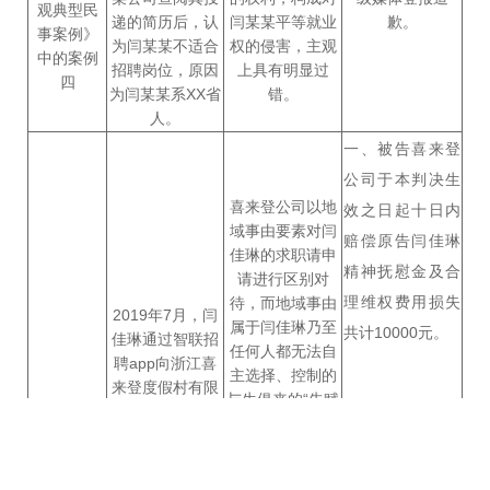
观典型民
递的简历后，认
闫某某平等就业
歉。
事案例》
为闫某某不适合
权的侵害，主观
中的案例
招聘岗位，原因
上具有明显过
四
为闫某某系XX省
错。
人。
一、被告喜来登
公司于本判决生
喜来登公司以地
效之日起十日内
域事由要素对闫
赔偿原告闫佳琳
佳琳的求职请申
精神抚慰金及合
请进行区别对
理维权费用损失
待，而地域事由
2019年7月，闫
属于闫佳琳乃至
共计10000元。
佳琳通过智联招
任何人都无法自
聘app向浙江喜
主选择、控制的
来登度假村有限
与生俱来的“先赋
公司（以下简称
因素”，在喜来登
喜来登公司）发
公司无法提供客
（2019）
二、被告喜来登
布的岗位投递求
观有效的证据证
职简历。后喜来
浙0192民
公司于本判决生