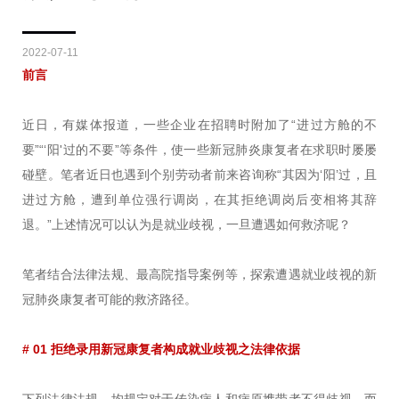
2022-07-11
前言
近日，有媒体报道，一些企业在招聘时附加了“进过方舱的不
要”“‘阳'过的不要”等条件，使一些新冠肺炎康复者在求职时屡屡
碰壁。笔者近日也遇到个别劳动者前来咨询称“其因为‘阳’过，且
进过方舱，遭到单位强行调岗，在其拒绝调岗后变相将其辞
退。”上述情况可以认为是就业歧视，一旦遭遇如何救济呢？
笔者结合法律法规、最高院指导案例等，探索遭遇就业歧视的新
冠肺炎康复者可能的救济路径。
# 01 拒绝录用新冠康复者构成就业歧视
之法律依据