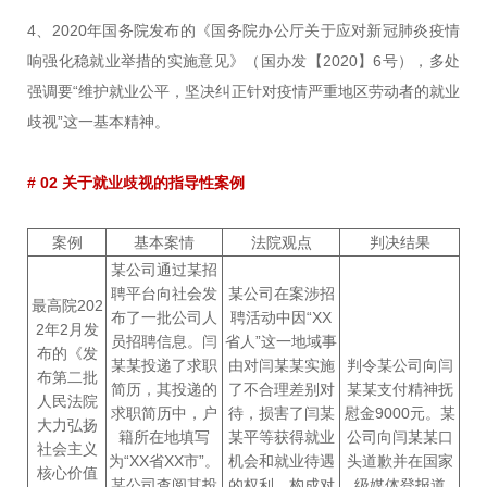
4、2020年国务院发布的《国务院办公厅关于应对新冠肺炎疫情
响强化稳就业举措的实施意见》（国办发【2020】6号），多处
强调要“维护就业公平，坚决纠正针对疫情严重地区劳动者的就业
歧视”这一基本精神。
# 02 关于就业歧视的指导性案例
案例
基本案情
法院观点
判决结果
某公司通过某招
聘平台向社会发
某公司在案涉招
最高院202
布了一批公司人
聘活动中因“XX
2年2月发
员招聘信息。闫
省人”这一地域事
布的《发
某某投递了求职
由对闫某某实施
判令某公司向闫
布第二批
简历，其投递的
了不合理差别对
某某支付精神抚
人民法院
求职简历中，户
待，损害了闫某
慰金9000元。某
大力弘扬
籍所在地填写
某平等获得就业
公司向闫某某口
社会主义
为“XX省XX市”。
机会和就业待遇
头道歉并在国家
核心价值
某公司查阅其投
的权利，构成对
级媒体登报道