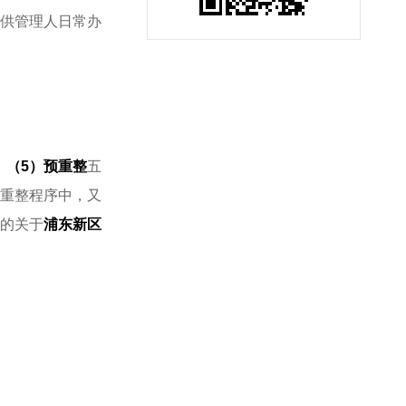
供管理人日常办
、（5）预重整
五
重整程序中，又
的关于
浦东新区