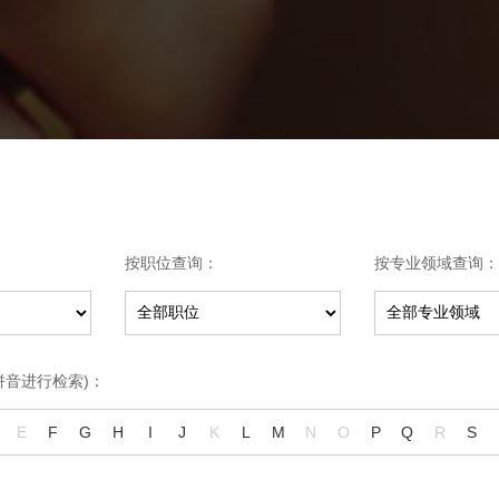
按职位查询：
按专业领域查询：
拼音进行检索)：
E
F
G
H
I
J
K
L
M
N
O
P
Q
R
S