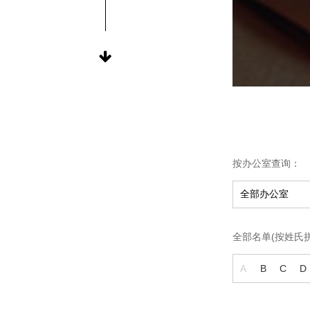
按办公室查询：
全部名单(按姓氏
A
B
C
D