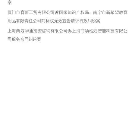
案
厦门市育新工贸有限公司诉国家知识产权局、南宁市新希望教育
用品有限责任公司商标权无效宣告请求行政纠纷案
上海商霖华通投资咨询有限公司诉上海商汤临港智能科技有限公
司服务合同纠纷案
联系我
如果您有法律上的问题需要咨询，或其他业务方面的合
作，请给我留言，谢谢！